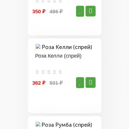
350 ₽
486 ₽
Роза Келли (спрей)
362 ₽
501 ₽