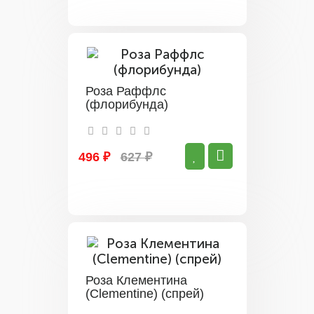
Роза Раффлс
(флорибунда)
496 ₽
627 ₽
Роза Клементина
(Clementine) (спрей)