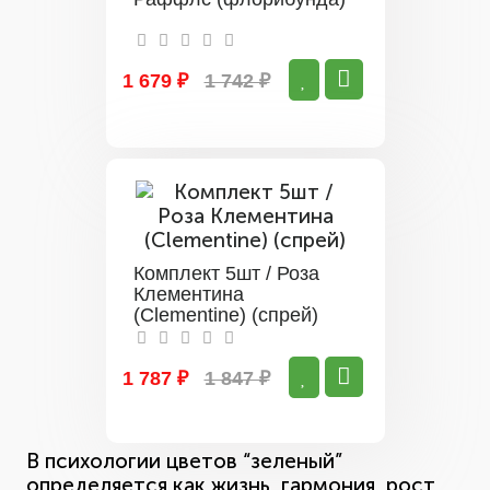
1 679 ₽
1 742 ₽
Комплект 5шт / Роза
Клементина
(Clementine) (спрей)
1 787 ₽
1 847 ₽
В психологии цветов “зеленый”
определяется как жизнь, гармония, рост,