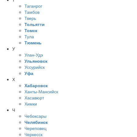
Таганрог
Тамбов
Тверь
Тольятти
Томск
Тула
Тюмень
У
Улан-Удэ
Ульяновск
Уссурийск
Уфа
Х
Хабаровск
Ханты-Мансийск
Хасавюрт
Химки
Ч
Чебоксары
Челябинск
Череповец
Черкесск