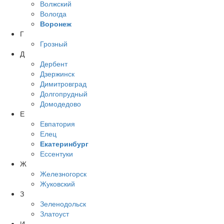
Волжский
Вологда
Воронеж
Г
Грозный
Д
Дербент
Дзержинск
Димитровград
Долгопрудный
Домодедово
Е
Евпатория
Елец
Екатеринбург
Ессентуки
Ж
Железногорск
Жуковский
З
Зеленодольск
Златоуст
И