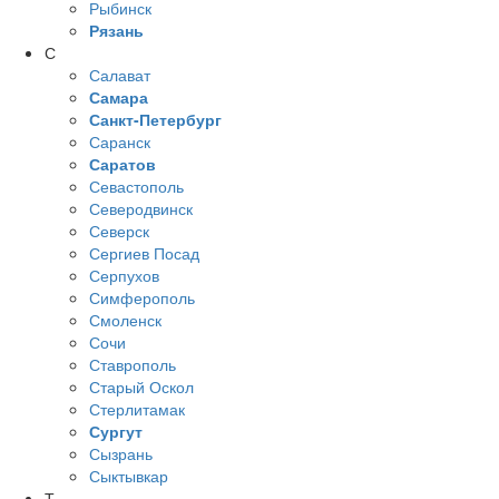
Рыбинск
Рязань
С
Салават
Самара
Санкт-Петербург
Саранск
Саратов
Севастополь
Северодвинск
Северск
Сергиев Посад
Серпухов
Симферополь
Смоленск
Сочи
Ставрополь
Старый Оскол
Стерлитамак
Сургут
Сызрань
Сыктывкар
Т