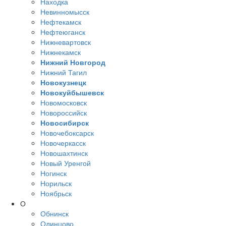
Находка
Невинномысск
Нефтекамск
Нефтеюганск
Нижневартовск
Нижнекамск
Нижний Новгород
Нижний Тагил
Новокузнецк
Новокуйбышевск
Новомосковск
Новороссийск
Новосибирск
Новочебоксарск
Новочеркасск
Новошахтинск
Новый Уренгой
Ногинск
Норильск
Ноябрьск
О
Обнинск
Одинцово