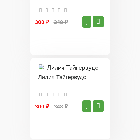
300 ₽
348 ₽
Лилия Тайгервудс
300 ₽
348 ₽