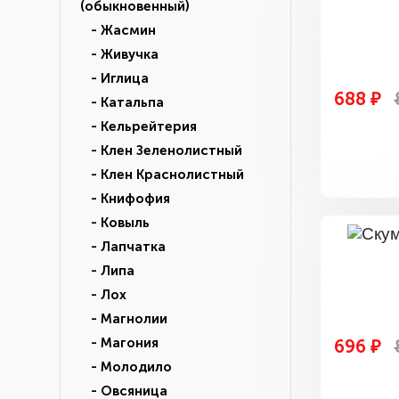
(обыкновенный)
- Жасмин
- Живучка
- Иглица
688 ₽
- Катальпа
- Кельрейтерия
- Клен Зеленолистный
- Клен Краснолистный
- Книфофия
- Ковыль
- Лапчатка
- Липа
- Лох
- Магнолии
- Магония
696 ₽
- Молодило
- Овсяница