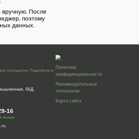
з
 вручную. После
неджер, поэтому
тных данных.
Политика
для посещения. Подробнее в
конфиденциальности
Рекомендательные
омышленная, 56Д,
технологии
Карта сайта
29-16
й звонок
.ru