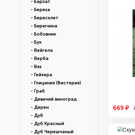
- Бархат
- Береза
- Бересклет
- Бирючина
- Бобовник
- Бук
- Вейгела
- Верба
- Вяз
- Гейхера
- Глициния (Вистерия)
- Граб
- Девичий виноград
669 ₽
- Дерен
- Дуб
- Дуб Красный
- Дуб Черешчаный