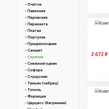
- Очиток
- Павлония
- Перовския
- Пираканта
- Платан
- Портулак
- Пузыреплодник
- Самшит
2 672 ₽
- Скумпия
- Снежноягодник
- Софора
- Страусник
- Тимьян (чабрец)
- Тополь
- Форзиция
- Церцисс (багрянник)