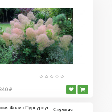
Скумпия
Янг
Леди
840 ₽
Скумпия