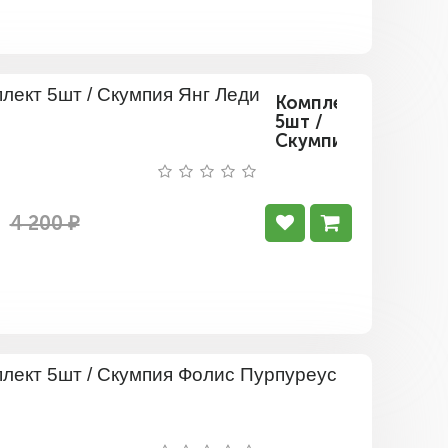
Комплект
5шт /
Скумпия
Янг
Леди
4 200 ₽
Комплект
5шт
/
Скумпия