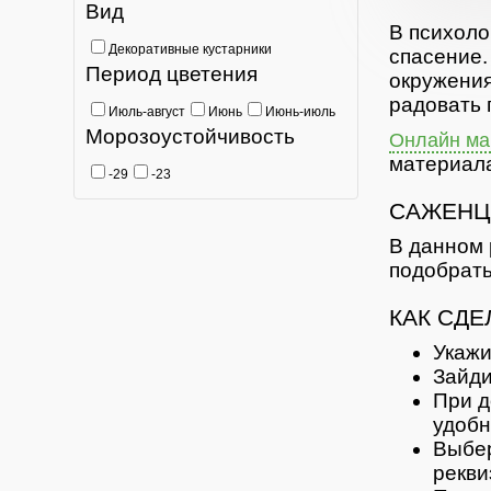
Вид
В психоло
Декоративные кустарники
спасение.
Период цветения
окружения
радовать 
Июль-август
Июнь
Июнь-июль
Морозоустойчивость
Онлайн маг
материала
-29
-23
САЖЕНЦ
В данном 
подобрать
КАК СДЕ
Укажи
Зайди
При д
удобн
Выбер
рекви