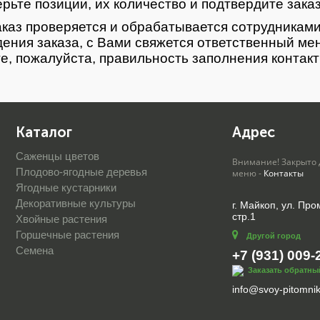
рьте позиции, их количество и подтвердите зака
каз проверяется и обрабатывается сотрудниками
ения заказа, с Вами свяжется ответственный ме
е, пожалуйста, правильность заполнения контак
Каталог
Адрес
Саженцы цветов
Внимание! Закрыто 
Плодово-ягодные деревья
меню -
Контакты
Ягодные кустарники
Декоративные культуры
г. Майкоп, ул. Пр
стр.1
Хвойные растения
Горшечные растения
Другой город
Семена
+7 (931) 009-
Заказать обратны
info@svoy-pitomnik