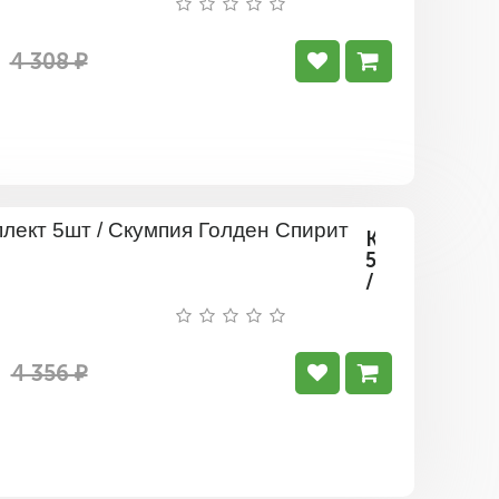
Фолис
Пурпуреу
4 308 ₽
Комплект
5шт
/
Скумпия
Голден
Спирит
4 356 ₽