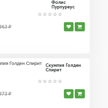
Фолис
Пурпуреус
862 ₽
Скумпия Голден
Спирит
872 ₽