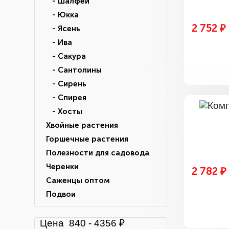
- Шалфей
- Юкка
2 752 ₽
- Ясень
- Ива
- Сакура
- Сантолины
- Сирень
- Спирея
- Хосты
Хвойные растения
Горшечные растения
Полезности для садовода
Черенки
2 782 ₽
Саженцы оптом
Подвои
Цена
840
-
4356
₽